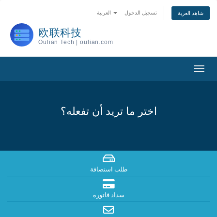
تسجيل الدخول
العربية
شاهد العربة
欧联科技
Oulian Tech | oulian.com
Togg
navig
اختر ما تريد أن تفعله؟
طلب استضافة
سداد فاتورة