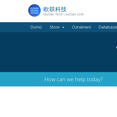
欧联科技
Oulian Tech | oulian.com
Domů
Store
Oznámení
Databáze 
How can we help today?